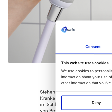
Consent
This website uses cookies
We use cookies to personalis
information about your use of
other information that you’ve
Stehendes Wasser in Duschschläu
Krankenhäuser, Pflegeheimen und
Deny
im Schlauchmaterial integriert si
von Professor Anthony Hilton von 