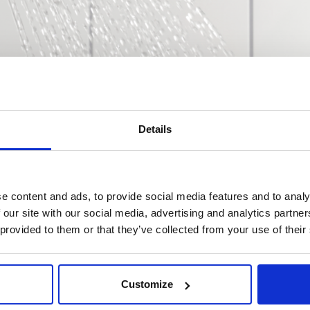
Details
e content and ads, to provide social media features and to analy
 our site with our social media, advertising and analytics partn
 provided to them or that they’ve collected from your use of their
chen stellt eine mikrobiologische Gefahr für immu
 anderen Einrichtungen des Gesundheitswesens dar. 
Customize
nd, können Biofilmbildung erheblich reduzieren. Eine
der Aston Universität verglich T-safe Antibakteriell