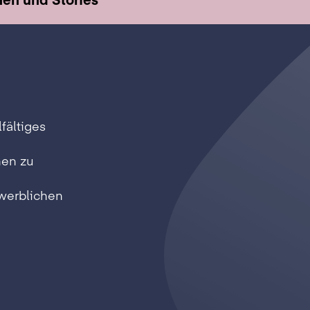
lfältiges
nen zu
werblichen