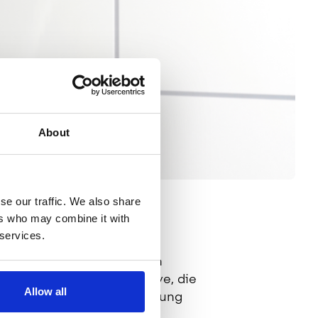
About
se our traffic. We also share
Share this
ers who may combine it with
 services.
ngeschwächte Patienten in
Bakteriostatische Additive, die
Allow all
 Laborstudie unter der Leitung
e Schläuche mit