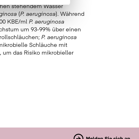
Wochen stehendem Wasser
ginosa
(
P. aeruginosa
). Während
 000 KBE/ml
P. aeruginosa
wachstum um 93-99% über einen
rollschläuchen;
P. aeruginosa
ikrobielle Schläuche mit
, um das Risiko mikrobieller
Melden Sie sich an