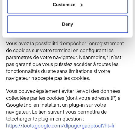
Les données collectées par Google pour notre
Customize
compte sont exploitées afin d’améliorer la visite de
notre site Web par les utilisateurs, en créant par
exemple des rapports d’activité du site, et pour
Deny
enrichir l’ensemble de nos services en ligne.
Vous avez la possibilité d’empêcher l’enregistrement
de cookies sur votre terminal en configurant les
paramètres de votre navigateur. Néanmoins, il n’est
pas garanti que vous puissiez accéder à toutes les
fonctionnalités du site sans limitations si votre
navigateur n’accepte pas les cookies.
Vous pouvez également éviter l’envoi des données
collectées par les cookies (dont votre adresse IP) à
Google Inc. en installant un plug-in sur votre
navigateur. Le lien suivant vous permettra de
télécharger le plug-in en question :
https://tools.google.com/dlpage/gaoptout?hl=fr